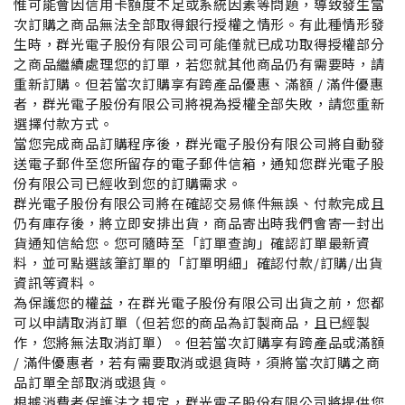
惟可能會因信用卡額度不足或系統因素等問題，導致發生當
次訂購之商品無法全部取得銀行授權之情形。有此種情形發
生時，群光電子股份有限公司可能僅就已成功取得授權部分
之商品繼續處理您的訂單，若您就其他商品仍有需要時，請
重新訂購。但若當次訂購享有跨產品優惠、滿額 / 滿件優惠
者，群光電子股份有限公司將視為授權全部失敗，請您重新
選擇付款方式。
當您完成商品訂購程序後，群光電子股份有限公司將自動發
送電子郵件至您所留存的電子郵件信箱，通知您群光電子股
份有限公司已經收到您的訂購需求。
群光電子股份有限公司將在確認交易條件無誤、付款完成且
仍有庫存後，將立即安排出貨，商品寄出時我們會寄一封出
貨通知信給您。您可隨時至「訂單查詢」確認訂單最新資
料，並可點選該筆訂單的「訂單明細」確認付款/訂購/出貨
資訊等資料。
為保護您的權益，在群光電子股份有限公司出貨之前，您都
可以申請取消訂單（但若您的商品為訂製商品，且已經製
作，您將無法取消訂單）。但若當次訂購享有跨產品或滿額
/ 滿件優惠者，若有需要取消或退貨時，須將當次訂購之商
品訂單全部取消或退貨。
根據消費者保護法之規定，群光電子股份有限公司將提供您