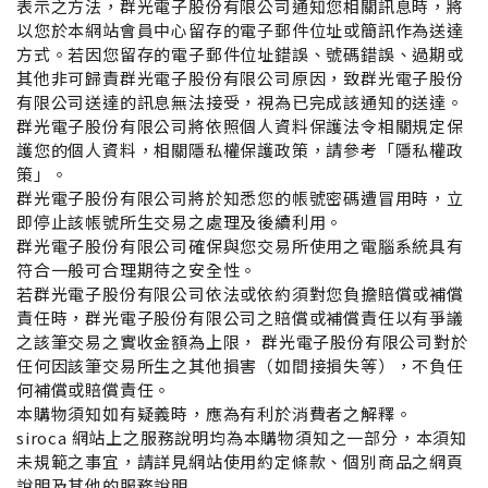
表示之方法，群光電子股份有限公司通知您相關訊息時，將
以您於本網站會員中心留存的電子郵件位址或簡訊作為送達
方式。若因您留存的電子郵件位址錯誤、號碼錯誤、過期或
其他非可歸責群光電子股份有限公司原因，致群光電子股份
有限公司送達的訊息無法接受，視為已完成該通知的送達。
群光電子股份有限公司將依照個人資料保護法令相關規定保
護您的個人資料，相關隱私權保護政策，請參考「隱私權政
策」。
群光電子股份有限公司將於知悉您的帳號密碼遭冒用時，立
即停止該帳號所生交易之處理及後續利用。
群光電子股份有限公司確保與您交易所使用之電腦系統具有
符合一般可合理期待之安全性。
若群光電子股份有限公司依法或依約須對您負擔賠償或補償
責任時，群光電子股份有限公司之賠償或補償責任以有爭議
之該筆交易之實收金額為上限， 群光電子股份有限公司對於
任何因該筆交易所生之其他損害（如間接損失等），不負任
何補償或賠償責任。
本購物須知如有疑義時，應為有利於消費者之解釋。
siroca
網站上之服務說明均為本購物須知之一部分，本須知
未規範之事宜，請詳見網站使用約定條款、個別商品之網頁
說明及其他的服務說明