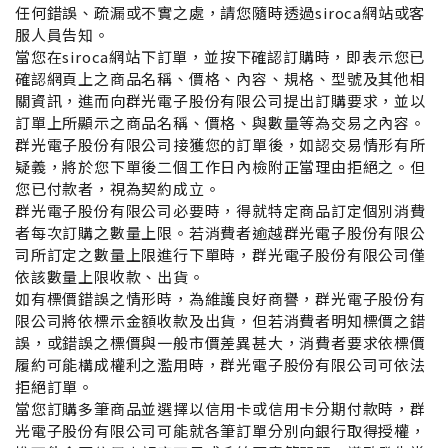
任何錯誤、疏漏或不實之處，請您隨時透過
siroca
網站或客
服人員告知。
當您在
siroca
網站下訂單，並按下確認訂購時，即表示您已
確認網頁上之商品名稱、價格、內容、規格、型號及其他相
關資訊，進而向群光電子股份有限公司提出訂購要求，並以
訂單上所顯示之商品名稱、價格、與數量等為交易之內容。
群光電子股份有限公司接獲您的訂單後，如認交易情形有所
疑義，將於您下單後二個工作日內檢附正當理由拒絕之。但
您已付款者，視為契約成立。
群光電子股份有限公司必要時，得就特定商品訂定個別消費
者每次訂購之數量上限。若消費者逾越群光電子股份有限公
司所訂定之數量上限進行下單時，群光電子股份有限公司僅
依該數量上限收款、出貨。
如有標價錯誤之情形時，為維護良好商譽，群光電子股份有
限公司將依標示金額收款及出貨，但若消費者明知標價之錯
誤，或錯誤之標價與一般市價差異甚大，消費者要求依標價
履約可能構成權利之濫用時，群光電子股份有限公司可依法
拒絕訂單。
當您訂購多筆商品並選擇以信用卡或信用卡分期付款時，群
光電子股份有限公司可能就各筆訂單分別向銀行取得授權，