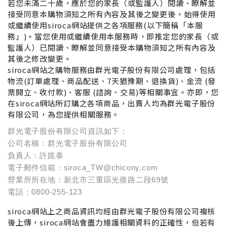
若您未滿二十歲，應於您的家長（或監護人）閱讀、瞭解並
接受同意本購物須知之所有內容及其後之變更後，始得使用
或繼續使用siroca網站提供之各項服務(以下簡稱「本服
務」)。當您使用或繼續使用本服務時，即推定您的家長（或
監護人）已閱讀、瞭解並同意接受本購物須知之所有內容及
其後之修改變更。
siroca網站之購物服務由群光電子股份有限公司處理，包括
物流(訂單處理、商品配送、7天猶豫期、退換貨)、金流 (發
票開立、收付款)、客服 (諮詢、交易)等相關事宜。亦即，您
在siroca網站所訂購之各項商品，出賣人均為群光電子股份
有限公司，為您提供相關服務。
群光電子股份有限公司資訊如下：
公司名稱：群光電子股份有限公司
負責人：許崑泰
電子郵件信箱：siroca_TW@chicony.com
營業所所在地：新北市三重區光復路二段69號
電話：0800-255-123
siroca網站上之商品資訊均經由群光電子股份有限公司複核
後上傳，
siroca
網站會盡力維護相關資料的正確性，但若有