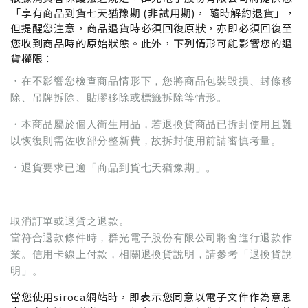
「享有商品到貨七天猶豫期 (非試用期)， 隨時解約退貨」，
但提醒您注意，商品退貨時必須回復原狀，亦即必須回復至
您收到商品時的原始狀態。此外，下列情形可能影響您的退
貨權限：
・在不影響您檢查商品情形下，您將商品包裝毀損、封條移
除、吊牌拆除、貼膠移除或標籤拆除等情形。
・本商品屬於個人衛生用品，若退換貨商品已拆封使用且難
以恢復則需佐收部分整新費，故拆封使用前請審慎考量。
・退貨要求已逾「商品到貨七天猶豫期」。
取消訂單或退貨之退款。
當符合退款條件時，群光電子股份有限公司將會進行退款作
業。信用卡線上付款，相關退換貨說明，請參考「退換貨說
明」。
當您使用
siroca
網站時，即表示您同意以電子文件作為意思