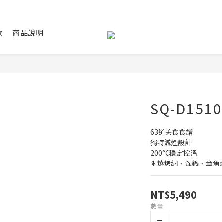
電
商品說明
SQ-D15
63道美食食譜
獨特減煙設計
200°C穩定控溫
附燒烤網、深鍋、章魚
NT$5,490
數量